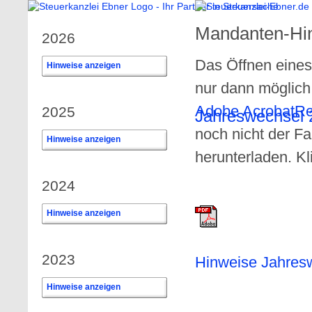
Mandanten-Hin
2026
Das Öffnen eines
Hinweise anzeigen
0
nur dann möglic
Adobe AcrobatR
2025
Jahreswechsel 
noch nicht der F
Hinweise anzeigen
0
herunterladen. Kl
2024
Hinweise anzeigen
0
2023
Hinweise Jahres
Hinweise anzeigen
0